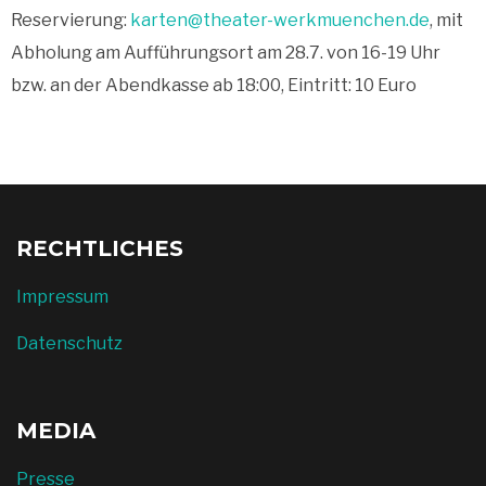
Reservierung:
karten@theater-werkmuenchen.de
, mit
Abholung am Aufführungsort am 28.7. von 16-19 Uhr
bzw. an der Abendkasse ab 18:00, Eintritt: 10 Euro
RECHTLICHES
Impressum
Datenschutz
MEDIA
Presse