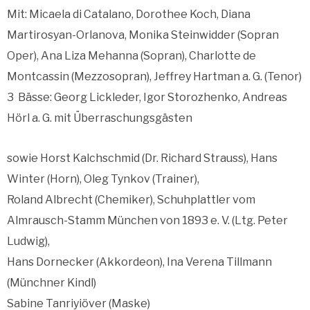
Mit: Micaela di Catalano, Dorothee Koch, Diana
Martirosyan-Orlanova, Monika Steinwidder (Sopran
Oper), Ana Liza Mehanna (Sopran), Charlotte de
Montcassin (Mezzosopran), Jeffrey Hartman a. G. (Tenor)
3 Bässe: Georg Lickleder, Igor Storozhenko, Andreas
Hörl a. G. mit Überraschungsgästen
sowie Horst Kalchschmid (Dr. Richard Strauss), Hans
Winter (Horn), Oleg Tynkov (Trainer),
Roland Albrecht (Chemiker), Schuhplattler vom
Almrausch-Stamm München von 1893 e. V. (Ltg. Peter
Ludwig),
Hans Dornecker (Akkordeon), Ina Verena Tillmann
(Münchner Kindl)
Sabine Tanriyiöver (Maske)