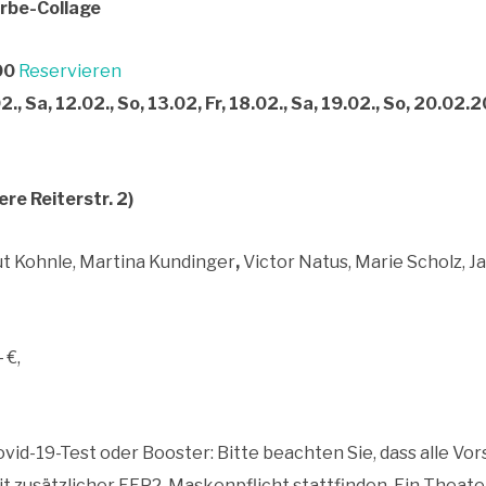
rbe-Collage
00
Reservieren
., Sa, 12.02., So, 13.02, Fr, 18.02., Sa, 19.02., So, 20.02
e Reiterstr. 2)
t Kohnle, Martina Kundinger
,
Victor Natus, Marie Scholz, J
 €,
id-19-Test oder Booster: Bitte beachten Sie, dass alle Vo
t zusätzlicher FFP2-Maskenpflicht stattfinden. Ein Theate