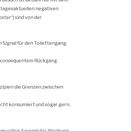
 tagesaktuellen negativen
ster“) sind von der
 Signal für den Toilettengang,
ter konsequentem Rückgang
nzipien die Grenzen zwischen
icht konsumiert und sogar gern.
em vollen Arsenal der Werbung.