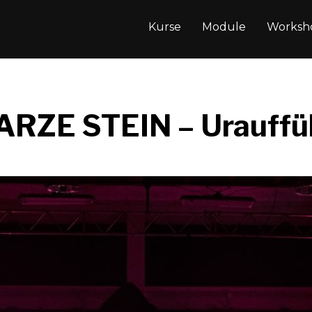
Kurse
Module
Worksh
RZE STEIN – Urauffü