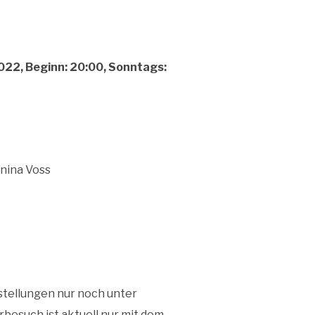
.2022, Beginn: 20:00, Sonntags:
anina Voss
rstellungen nur noch unter
rbesuch ist aktuell nur mit dem