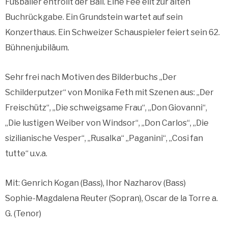
Fußballer entrollt der Ball. Eine Fee eilt zur alten
Buchrückgabe. Ein Grundstein wartet auf sein
Konzerthaus. Ein Schweizer Schauspieler feiert sein 62.
Bühnenjubiläum.
Sehr frei nach Motiven des Bilderbuchs „Der
Schilderputzer“ von Monika Feth mit Szenen aus: „Der
Freischütz“, „Die schweigsame Frau“, „Don Giovanni“,
„Die lustigen Weiber von Windsor“, „Don Carlos“, „Die
sizilianische Vesper“, „Rusalka“ „Paganini“, „Cosi fan
tutte“ u.v.a.
Mit: Genrich Kogan (Bass), Ihor Nazharov (Bass)
Sophie-Magdalena Reuter (Sopran), Oscar de la Torre a.
G. (Tenor)