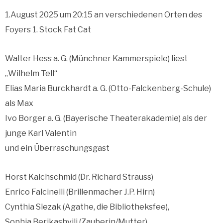
1.August 2025 um 20:15 an verschiedenen Orten des
Foyers 1. Stock Fat Cat
Walter Hess a. G. (Münchner Kammerspiele) liest
„Wilhelm Tell“
Elias Maria Burckhardt a. G. (Otto-Falckenberg-Schule)
als Max
Ivo Borger a. G. (Bayerische Theaterakademie) als der
junge Karl Valentin
und ein Überraschungsgast
Horst Kalchschmid (Dr. Richard Strauss)
Enrico Falcinelli (Brillenmacher J.P. Hirn)
Cynthia Slezak (Agathe, die Bibliotheksfee),
Sophia Berikashvili (Zauberin/Mutter)